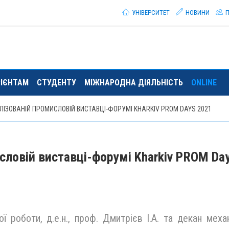
УНІВЕРСИТЕТ
НОВИНИ
П
РІЄНТАМ
СТУДЕНТУ
МІЖНАРОДНА ДІЯЛЬНІСТЬ
ONLINE
ЛІЗОВАНІЙ ПРОМИСЛОВІЙ ВИСТАВЦІ-ФОРУМІ KHARKIV PROM DAYS 2021
исловій виставці-форумі Kharkiv PROM Da
 роботи, д.е.н., проф. Дмитрієв І.А. та декан меха