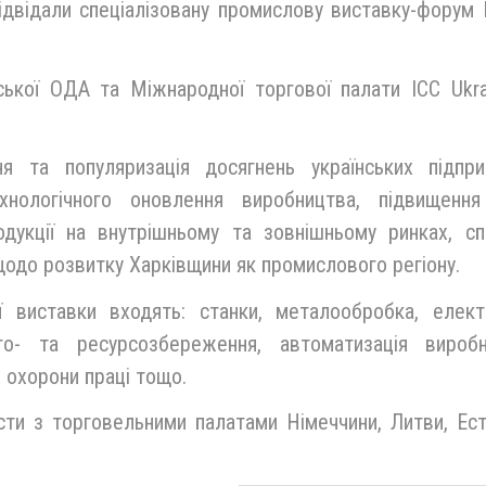
 відвідали спеціалізовану промислову виставку-форум 
вської ОДА та Міжнародної торгової палати ICC Ukra
 та популяризація досягнень українських підпри
ехнологічного оновлення виробництва, підвищення
одукції на внутрішньому та зовнішньому ринках, сп
одо розвитку Харківщини як промислового регіону.
ї виставки входять: станки, металообробка, електр
го- та ресурсозбереження, автоматизація виробн
 охорони праці тощо.
ти з торговельними палатами Німеччини, Литви, Есто