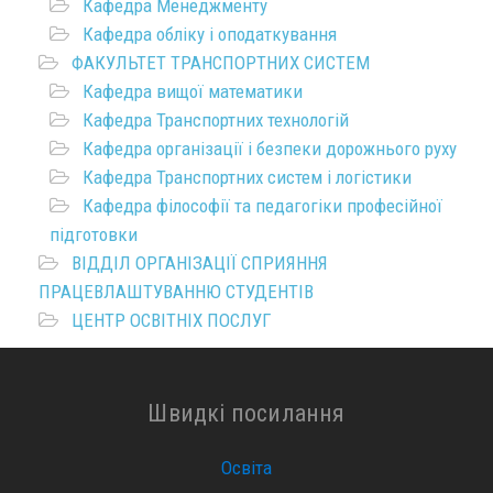
Кафедра Менеджменту
Кафедра обліку і оподаткування
ФАКУЛЬТЕТ ТРАНСПОРТНИХ СИСТЕМ
Кафедра вищої математики
Кафедра Транспортних технологій
Кафедра організації і безпеки дорожнього руху
Кафедра Транспортних систем і логістики
Кафедра філософії та педагогіки професійної
підготовки
ВІДДІЛ ОРГАНІЗАЦІЇ СПРИЯННЯ
ПРАЦЕВЛАШТУВАННЮ СТУДЕНТІВ
ЦЕНТР ОСВІТНІХ ПОСЛУГ
Швидкі посилання
Освіта