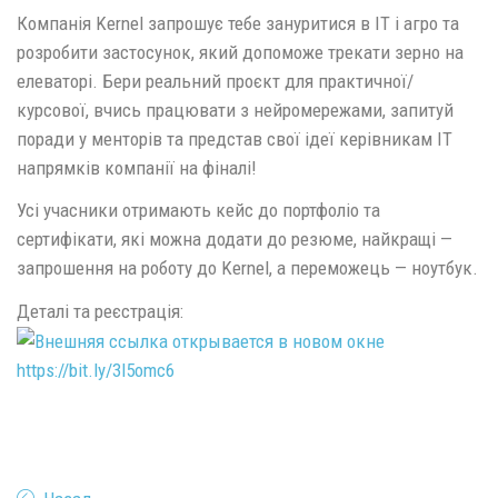
Компанія Kernel запрошує тебе зануритися в ІТ і агро та
розробити застосунок, який допоможе трекати зерно на
елеваторі. Бери реальний проєкт для практичної/
курсової, вчись працювати з нейромережами, запитуй
поради у менторів та представ свої ідеї керівникам ІТ
напрямків компанії на фіналі!
Усі учасники отримають кейс до портфоліо та
сертифікати, які можна додати до резюме, найкращі —
запрошення на роботу до Kernel, а переможець — ноутбук.
Деталі та реєстрація:
https://bit.ly/3l5omc6