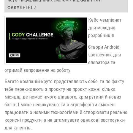
ФАКУЛЬТЕТ
Кейс-чемпіонат
для молодих
розробників.
Створи Android-
застосунок для
елеватора та
отримай запрошення на роботу.
Багато компаній круто представляють себе, та по факту
тебе перекидають з проєкту на проєкт кожні кілька
місяців, де немає нічого цікавого, крім рутини й нових
багів. І може неочікувано, та в агросфері ти зможеш
працювати з новими технологіями й створювати реально
корисні продукти, а не штампувати однакові застосунки
для клієнтів.