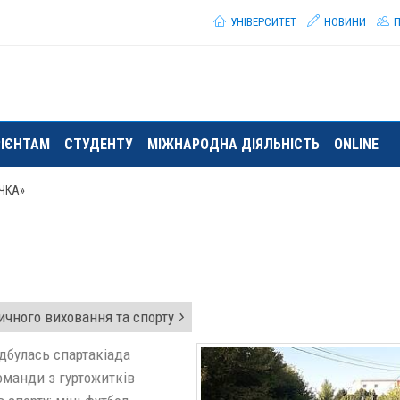
УНІВЕРСИТЕТ
НОВИНИ
П
РІЄНТАМ
СТУДЕНТУ
МІЖНАРОДНА ДІЯЛЬНІСТЬ
ONLINE
ЧКА»
чного виховання та спорту
дбулась спартакіада
оманди з гуртожитків