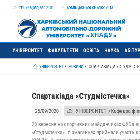
TEL:+38(050)889-2151
ADMIN@
KHADI.KHARKOV.
UA
УНІВЕРСИТЕТ
ФАКУЛЬТЕТИ
ОСВІТА
НАУКА
АБІТУ
УНІВЕРСИТЕТ
НОВИНИ
СПАРТАКІАДА «СТУДМІСТЕ
Спартакіада «Студмістечка»
25/09/2020
УНІВЕРСИТЕТ
Кафедра фізи
23 вересня на спортивних майданчиках ФУБа ві
«Студмстечка». У змаганнях приймали участь к