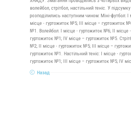
ХНАДУ. Змагання проводились з чотирьох видів 
волейбол, стрітбол, настільний теніс. У підсумк
розподілились наступним чином: Міні-футбол: І м
місце - гуртожиток №5; ІІІ місце – гуртожиток №
№1. Волейбол: І місце - гуртожиток №6; ІІ місце 
гуртожиток №1; ІV місце – гуртожиток №5. Стрітб
№2; ІІ місце - гуртожиток №5; ІІІ місце – гуртож
гуртожиток №1. Настільний теніс: І місце - гурто
гуртожиток №1; ІІІ місце – гуртожиток №5; ІV м
Назад