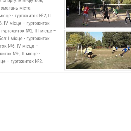
спорту: міні-футбол,
у змагань міста
ісце - гуртожиток №2; ІІ
6; ІV місце – гуртожиток
- гуртожиток №2; ІІІ місце –
ол: І місце - гуртожиток
иток №6; ІV місце –
житок №6; ІІ місце -
ісце – гуртожиток №2.