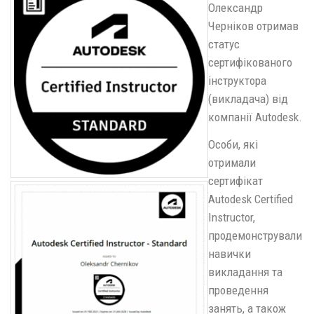
Олександр
Черніков отримав
статус
сертифікованого
інструктора
(викладача) від
компанії Autodesk.
Особи, які
отримали
сертифікат
Autodesk Certified
Instructor,
продемонстрували
навички
викладання та
проведення
занять, а також