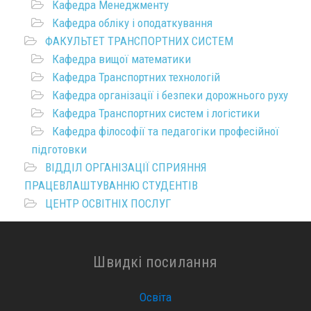
Кафедра Менеджменту
Кафедра обліку і оподаткування
ФАКУЛЬТЕТ ТРАНСПОРТНИХ СИСТЕМ
Кафедра вищої математики
Кафедра Транспортних технологій
Кафедра організації і безпеки дорожнього руху
Кафедра Транспортних систем і логістики
Кафедра філософії та педагогіки професійної
підготовки
ВІДДІЛ ОРГАНІЗАЦІЇ СПРИЯННЯ
ПРАЦЕВЛАШТУВАННЮ СТУДЕНТІВ
ЦЕНТР ОСВІТНІХ ПОСЛУГ
Швидкі посилання
Освіта