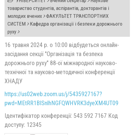
УНІВЕРСИТЕТ
Вчений секретар
Наукове
товариство студентів, аспірантів, докторантів і
молодих вчених
ФАКУЛЬТЕТ ТРАНСПОРТНИХ
СИСТЕМ
Кафедра організації і безпеки дорожнього
руху
16 травня 2024 р. о 10:00 відбудеться онлайн-
засідання секції "Організація та безпека
дорожнього руху" 88-ої міжнародної науково-
технічної та науково-методичної конференції
ХНАДУ
https://us02web.zoom.us/j/5435927167?
pwd=MEtRR1BISnlhNGFQWHVRK3dyeXM4UT09
Ідентифікатор конференції: 543 592 7167 Код
доступу: 12345