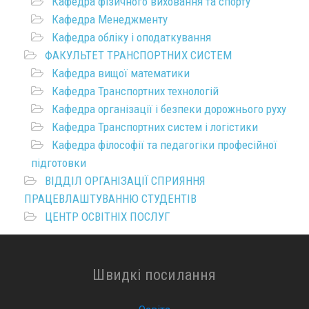
Кафедра фізичного виховання та спорту
Кафедра Менеджменту
Кафедра обліку і оподаткування
ФАКУЛЬТЕТ ТРАНСПОРТНИХ СИСТЕМ
Кафедра вищої математики
Кафедра Транспортних технологій
Кафедра організації і безпеки дорожнього руху
Кафедра Транспортних систем і логістики
Кафедра філософії та педагогіки професійної
підготовки
ВІДДІЛ ОРГАНІЗАЦІЇ СПРИЯННЯ
ПРАЦЕВЛАШТУВАННЮ СТУДЕНТІВ
ЦЕНТР ОСВІТНІХ ПОСЛУГ
Швидкі посилання