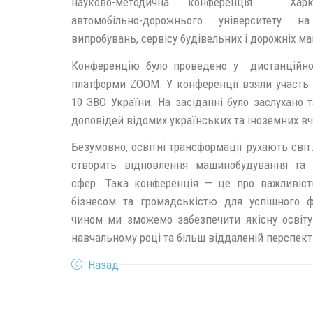
науково-методична конференція Харкі
автомобільно-дорожнього університету на
випробувань, сервісу будівельних і дорожніх м
Конференцію було проведено у дистанційн
платформи ZOOM. У конференції взяли участь
10 ЗВО України. На засіданні було заслухано 
доповідей відомих українських та іноземних вч
Безумовно, освітні трансформації рухають сві
створить відновлення машинобудування та 
сфер. Така конференція — це про важливість
бізнесом та громадськістю для успішного 
чином ми зможемо забезпечити якісну освіту
навчальному році та більш віддаленій перспект
Назад