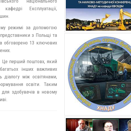
вського національного
 кафедрі Експлуатації,
ашин.
ому режимі за допомогою
 представники з Польщі та
та обговорено 13 ключових
ених.
т. Це перший поштовх, який
багатьох інших важливих
 діалогу між освітянами,
формування освіти. Таким
 для здобувачів в новому
иві.