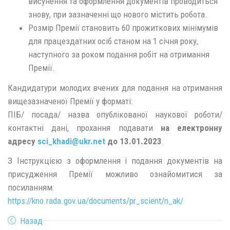
висунення та оформлення документів проводиться
знову, при зазначенні що нового містить робота.
Розмір Премії становить 60 прожиткових мінімумів
для працездатних осіб станом на 1 січня року,
наступного за роком подання робіт на отримання
Премії.
Кандидатури молодих вчених для подання на отримання
вищезазначеної Премії у форматі:
ПІБ/ посада/ назва опублікованої наукової роботи/
контактні дані, прохання подавати
на електронну
адресу
sci_khadi@
ukr.
net
до 13.01.2023
.
З Інструкцією з оформлення і подання документів на
присудження Премії можливо ознайомитися за
посиланням:
https://kno.rada.gov.ua/documents/pr_scient/n_ak/
Назад