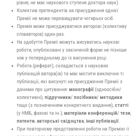
рівня, не має наукового ступеня доктора наук).
Колектив претендентів на присудження однієї
Премії не може перевищувати чотирьох осіб.
Премія може присуджуватися авторові (колективу
співавторів) один раз.
На здобуття Премії можуть висуватись наукові
роботи, опубліковані у закінченій формі не пізніше
ніж у попередньому до їх висунення році.
Робота (реферат), складається з наукових
публікацій автора(ів) та має містити виключно ті
публікації, які висунуті на присудження Премії з
даними про цитування:
монографії
(одноосібні/
колективні);
підручники
/
посібники
/
методики
тощо (з позначенням конкретного видання);
статті
(у НМБ, фахові та ін.);
матеріали конференцій
/
тези
;
патенти
;
авторські свідоцтва
;
інші публікації
.
При повторному представленні роботи на Премію її