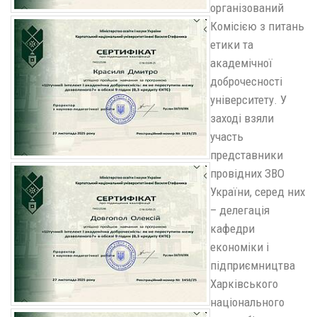
організований
Комісією з питань
етики та
академічної
доброчесності
університету. У
заході взяли
участь
представники
провідних ЗВО
України, серед них
– делегація
кафедри
економіки і
підприємництва
Харківського
національного