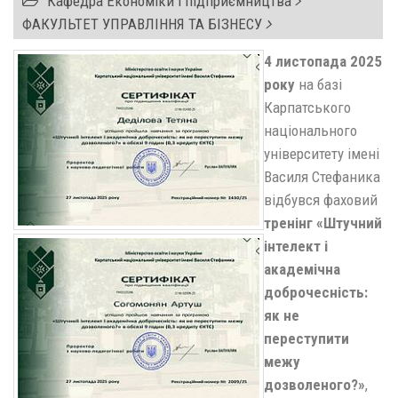
Кафедра Економіки і підприємництва
ФАКУЛЬТЕТ УПРАВЛІННЯ ТА БІЗНЕСУ
4 листопада 2025
року
на базі
Карпатського
національного
університету імені
Василя Стефаника
відбувся фаховий
тренінг «Штучний
інтелект і
академічна
доброчесність:
як не
переступити
межу
дозволеного?»
,