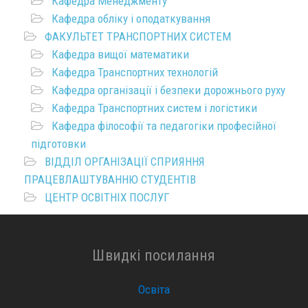
Кафедра Менеджменту
Кафедра обліку і оподаткування
ФАКУЛЬТЕТ ТРАНСПОРТНИХ СИСТЕМ
Кафедра вищої математики
Кафедра Транспортних технологій
Кафедра організації і безпеки дорожнього руху
Кафедра Транспортних систем і логістики
Кафедра філософії та педагогіки професійної
підготовки
ВІДДІЛ ОРГАНІЗАЦІЇ СПРИЯННЯ
ПРАЦЕВЛАШТУВАННЮ СТУДЕНТІВ
ЦЕНТР ОСВІТНІХ ПОСЛУГ
Швидкі посилання
Освіта