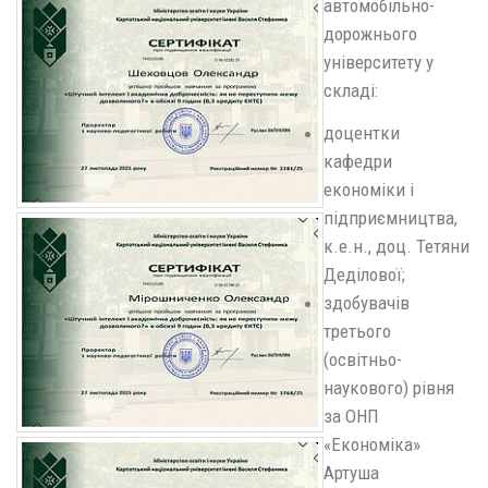
автомобільно-
дорожнього
університету у
складі:
доцентки
кафедри
економіки і
підприємництва,
к.е.н., доц. Тетяни
Деділової;
здобувачів
третього
(освітньо-
наукового) рівня
за ОНП
«Економіка»
Артуша