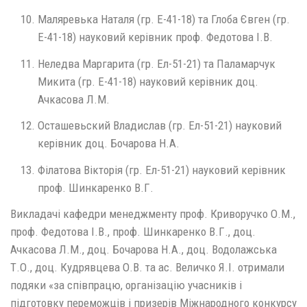
Маляревька Наталя (гр. Е-41-18) та Глоба Євген (гр.
Е-41-18) науковий керівник проф. Федотова І.В.
Неледва Маргарита (гр. Ел-51-21) та Паламарчук
Микита (гр. Е-41-18) науковий керівник доц.
Ачкасова Л.М.
Осташевьский Владислав (гр. Ел-51-21) науковий
керівник доц. Бочарова Н.А.
Філатова Вікторія (гр. Ел-51-21) науковий керівник
проф. Шинкаренко В.Г.
Викладачі кафедри менеджменту проф. Криворучко О.М.,
проф. Федотова І.В., проф. Шинкаренко В.Г., доц.
Ачкасова Л.М., доц. Бочарова Н.А., доц. Водолажська
Т.О., доц. Кудрявцева О.В. та ас. Величко Я.І. отримали
подяки «за співпрацю, організацію учасників і
підготовку переможців і призерів Міжнародного конкурсу