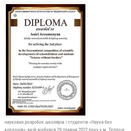
наукових розробок школярів і студентів «Наука без
кордонів», якій відбувся 29 травня 2022 року у м. Тепліце