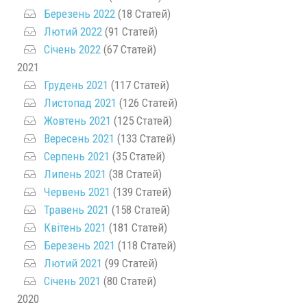
Березень 2022
(18 Статей)
Лютий 2022
(91 Статей)
Січень 2022
(67 Статей)
2021
Грудень 2021
(117 Статей)
Листопад 2021
(126 Статей)
Жовтень 2021
(125 Статей)
Вересень 2021
(133 Статей)
Серпень 2021
(35 Статей)
Липень 2021
(38 Статей)
Червень 2021
(139 Статей)
Травень 2021
(158 Статей)
Квітень 2021
(181 Статей)
Березень 2021
(118 Статей)
Лютий 2021
(99 Статей)
Січень 2021
(80 Статей)
2020