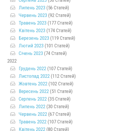
Серпень 2023
(36 Статей)
Липень 2023
(56 Статей)
Червень 2023
(92 Статей)
Травень 2023
(177 Статей)
Квітень 2023
(174 Статей)
Березень 2023
(119 Статей)
Лютий 2023
(101 Статей)
Січень 2023
(74 Статей)
2022
Грудень 2022
(107 Статей)
Листопад 2022
(112 Статей)
Жовтень 2022
(102 Статей)
Вересень 2022
(51 Статей)
Серпень 2022
(35 Статей)
Липень 2022
(30 Статей)
Червень 2022
(67 Статей)
Травень 2022
(107 Статей)
Квітень 2022
(80 Статей)