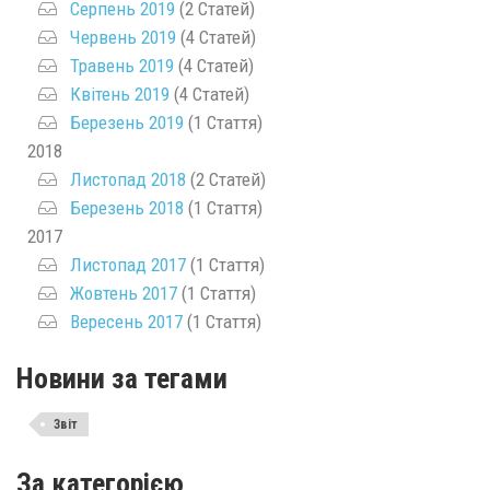
Серпень 2019
(2 Статей)
Червень 2019
(4 Статей)
Травень 2019
(4 Статей)
Квітень 2019
(4 Статей)
Березень 2019
(1 Стаття)
2018
Листопад 2018
(2 Статей)
Березень 2018
(1 Стаття)
2017
Листопад 2017
(1 Стаття)
Жовтень 2017
(1 Стаття)
Вересень 2017
(1 Стаття)
Новини за тегами
Звіт
За категорією