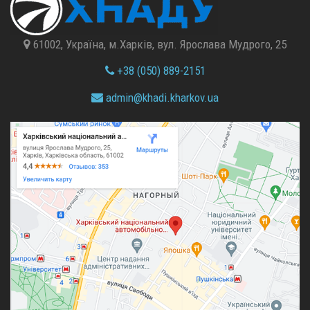
61002, Україна, м.Харків, вул. Ярослава Мудрого, 25
+38 (050) 889-2151
admin@
khadi.kharkov.
ua