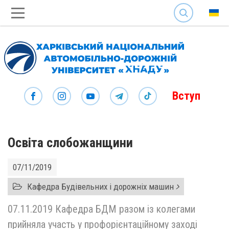
SEARCH
Вступ
Освіта слобожанщини
07/11/2019
Кафедра Будівельних і дорожніх машин
07.11.2019 Кафедра БДМ разом із колегами
прийняла участь у профорієнтаційному заході