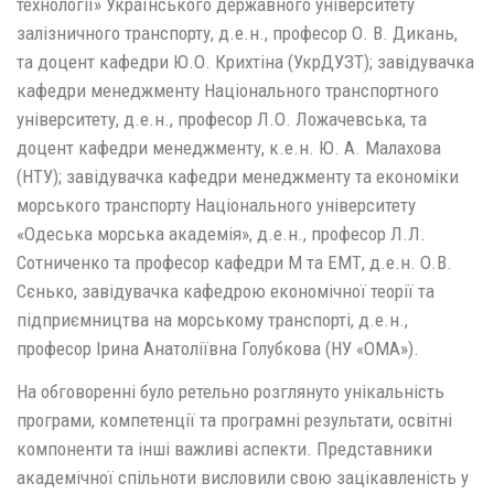
технології» Українського державного університету
залізничного транспорту, д.е.н., професор О. В. Дикань,
та доцент кафедри Ю.О. Крихтіна (УкрДУЗТ); завідувачка
кафедри менеджменту Національного транспортного
університету, д.е.н., професор Л.О. Ложачевська, та
доцент кафедри менеджменту, к.е.н. Ю. А. Малахова
(НТУ); завідувачка кафедри менеджменту та економіки
морського транспорту Національного університету
«Одеська морська академія», д.е.н., професор Л.Л.
Сотниченко та професор кафедри М та ЕМТ, д.е.н. О.В.
Сєнько, завідувачка кафедрою економічної теорії та
підприємництва на морському транспорті, д.е.н.,
професор Ірина Анатоліївна Голубкова (НУ «ОМА»).
На обговоренні було ретельно розглянуто унікальність
програми, компетенції та програмні результати, освітні
компоненти та інші важливі аспекти. Представники
академічної спільноти висловили свою зацікавленість у