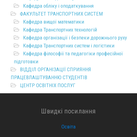
Кафедра обліку і оподаткування
ФАКУЛЬТЕТ ТРАНСПОРТНИХ СИСТЕМ
Кафедра вищої математики
Кафедра Транспортних технологій
Кафедра організації і безпеки дорожнього руху
Кафедра Транспортних систем і логістики
Кафедра філософії та педагогіки професійної
підготовки
ВІДДІЛ ОРГАНІЗАЦІЇ СПРИЯННЯ
ПРАЦЕВЛАШТУВАННЮ СТУДЕНТІВ
ЦЕНТР ОСВІТНІХ ПОСЛУГ
Швидкі посилання
Освіта