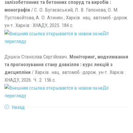
залізобетонних та бетонних споруд та виробів :
монографія
/ С. О. Бугаєвський, Л. В. Гапонова, О. М.
Пустовойтова, А. О. Атинян ; Харків. нац. автомоб.-дорож.
ун-т. Харків : ХНАДУ, 2025. 184 с.
До
перегляду
Душкін Станіслав Сергійович.
Моніторинг, моделювання
та прогнозування стану довкілля : курс лекцій з
дисципліни
/ Харків. нац. автомоб.-дорож. ун-т. Харків :
ХНАДУ, 2026. Ч. 2. 156 с.
До
перегляду
Назад