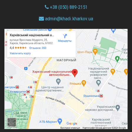
+38 (050) 889-2151
admin@
khadi.kharkov.
ua