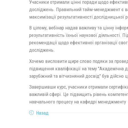
Учасники отримали цінні поради щодо ефективн
досліджень. Правильний тайм-менеджмент є ва
максимізації результативності дослідницької р
В цілому, вебінар надав важливу та цінну інфор
результативність їхньої наукової діяльності. П
рекомендації щодо ефективної організації свог
досліджень.
Хочемо висловити щире слово подяки за провед
підвищення кваліфікації на тему "Академічна д
зарубіжний та вітчизняний досвід" був дійсно ц
Завершивши курс, учасники отримали сертифікати
важливій сфері. Це підвищить рівень компете
навчального процесу на кафедрі менеджмент
Назад