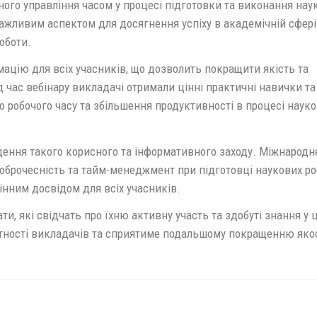
ого управління часом у процесі підготовки та виконання нау
жливим аспектом для досягнення успіху в академічній сфері
оботи.
мацію для всіх учасників, що дозволить покращити якість та
ід час вебінару викладачі отримали цінні практичні навички та
о робочого часу та збільшення продуктивності в процесі наук
ення такого корисного та інформативного заходу. Міжнародн
оброчесність та тайм-менеджмент при підготовці наукових роб
інним досвідом для всіх учасників.
, які свідчать про їхню активну участь та здобуті знання у 
нтності викладачів та сприятиме подальшому покращенню яко
у