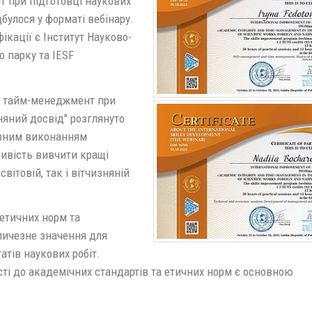
 при підготовці наукових
дбулося у форматі вебінару.
кації є Інститут Науково-
 парку та IESF
та тайм-менеджмент при
зняний досвід" розглянуто
ивним виконанням
ивість вивчити кращі
вітовій, так і вітчизняній
етичних норм та
личезне значення для
атів наукових робіт.
ті до академічних стандартів та етичних норм є основною