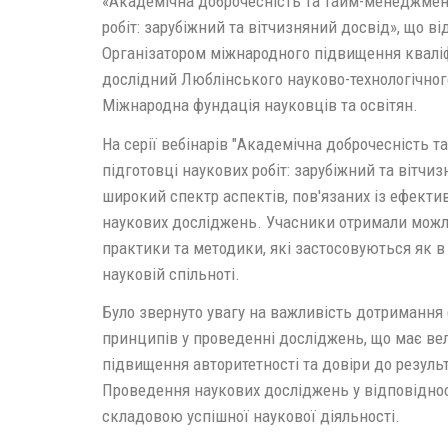
«Академічна доброчесність та тайм-менеджмент
робіт: зарубіжний та вітчизняний досвід», що ві
Організатором міжнародного підвищення кваліфі
дослідний Люблінського науково-технологічного
Міжнародна фундація науковців та освітян.
На серії вебінарів "Академічна доброчесність 
підготовці наукових робіт: зарубіжний та вітчи
широкий спектр аспектів, пов'язаних із ефект
наукових досліджень. Учасники отримали можл
практики та методики, які застосовуються як в с
науковій спільноті.
Було звернуто увагу на важливість дотримання 
принципів у проведенні досліджень, що має ве
підвищення авторитетності та довіри до результ
Проведення наукових досліджень у відповіднос
складовою успішної наукової діяльності.