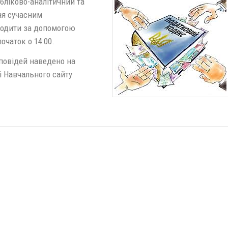
бліково-аналітичний та
ня сучасним
ходити за допомогою
очаток о 14:00.
повідей наведено на
і Навчального сайту