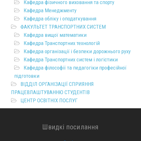
Кафедра фізичного виховання та спорту
Кафедра Менеджменту
Кафедра обліку і оподаткування
ФАКУЛЬТЕТ ТРАНСПОРТНИХ СИСТЕМ
Кафедра вищої математики
Кафедра Транспортних технологій
Кафедра організації і безпеки дорожнього руху
Кафедра Транспортних систем і логістики
Кафедра філософії та педагогіки професійної
підготовки
ВІДДІЛ ОРГАНІЗАЦІЇ СПРИЯННЯ
ПРАЦЕВЛАШТУВАННЮ СТУДЕНТІВ
ЦЕНТР ОСВІТНІХ ПОСЛУГ
Швидкі посилання