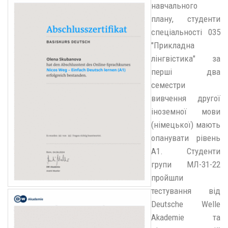
навчального
плану, студенти
спеціальності 035
"Прикладна
лінгвістика" за
перші два
семестри
вивчення другої
іноземної мови
(німецької) мають
опанувати рівень
А1. Студенти
групи МЛ-31-22
пройшли
тестування від
Deutsche Welle
Akademie та