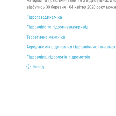
матеріал та практичні заняття з відповідних ди
відбутись 30 березня - 04 квітня 2020 року мож
Гідрогазодинаміка
Гідравліка та гідропневмопривід
Теоретична механіка
Аеродинаміка, динаміка гідравлічних і пневма
Гідравліка, гідрологія, гідрометрія
Назад