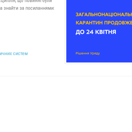
сциплін, що повинні були
на знайти за посиланнями:
тичних систем