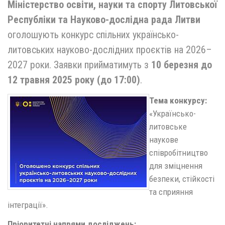
Міністерство освіти, науки та спорту Литовської
Республіки
та
Науково-дослідна рада
Лит
в
и
оголошують конкурс спільних українсько-
литовських науково-дослідних проєктів на 2026–
2027 роки. Заявки прийматимуть з
10 березня до
12 травня 2025 року (до 17:00)
.
Тема конкурсу:
«Українсько-
литовське
наукове
співробітництво
для зміцнення
безпеки, стійкості
та сприяння
інтеграції».
Пріоритетні напрями досліджень: