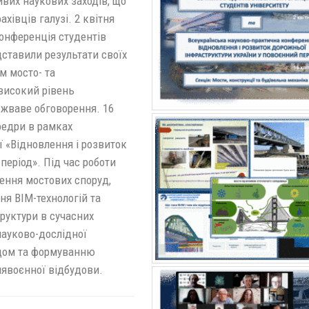
вих наукових заходів, що
ахівців галузі. 2 квітня
онференція студентів
дставили результати своїх
м мосто- та
високий рівень
 жваве обговорення. 16
федри в рамках
 «Відновлення і розвиток
період». Під час роботи
лення мостових споруд,
я BIM-технологій та
руктури в сучасних
науково-дослідної
відом та формуванню
лявоєнної відбудови.