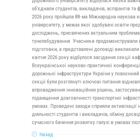
дорожнього університету відбулася низка важли
об’єднали студентів, викладачів, аспірантів та ф
2026 року пройшла 88-ма Міжнародна наукова к
університету, у межах якої здобувачі освіти пре
досліджень, присвячених актуальним проблема
тунелебудування. Учасники продемонстрували 
підготовки, а представлені доповіді викликали
квітня 2026 року відбулося засідання секції ка
Всеукраїнської науково-практичної конференції
дорожньої інфраструктури України у повоєнний 
секції були розглянуті ключові питання віднов
впровадження інноваційних рішень, застосуванн
підвищення довговічності транспортної інфраст
умовах. Проведені заходи сприяли активізації 
діяльності студентів і викладачів, обміну дос
сучасного бачення розвитку галузі в умовах піс
Назад