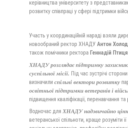
керівництва університету з представник
розвитку співпраці у сфері підтримки війс
Участь у координаційній нараді взяли ди
новообраний ректор ХНАДУ
Антон Холод
також помічники ректора
Геннадій Птиця
ХНАДУ розглядає підтримку захисників
Під час зустрічі сторон
суспільної місії.
визначили
пар
спільні вектори розвитку
освітньої підтримки ветеранів і війс
підвищення кваліфікації, перенавчання та
Водночас для
ХНАДУ надзвичайно цін
ветеранської спільноти, краще розуміти ї