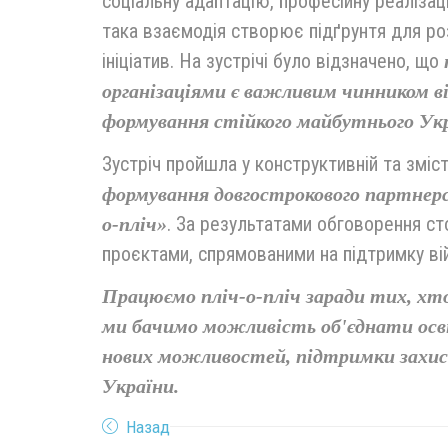
соціальну адаптацію, професійну реалізац
така взаємодія створює підґрунтя для ро
ініціатив. На зустрічі було відзначено, що
організаціями є важливим чинником в
формування стійкого майбутнього Укр
Зустріч пройшла у конструктивній та змі
формування довгострокового партне
. За результатами обговорення с
о-пліч»
проєктами, спрямованими на підтримку вій
Працюємо пліч-о-пліч заради тих, хто
ми бачимо можливість об'єднати осві
нових можливостей, підтримки захисн
України.
Назад