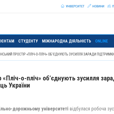
УНІВЕРСИТЕТ
НОВИНИ
П
РІЄНТАМ
СТУДЕНТУ
МІЖНАРОДНА ДІЯЛЬНІСТЬ
ONLINE
НСЬКИЙ ПРОСТІР «ПЛІЧ-О-ПЛІЧ» ОБ’ЄДНУЮТЬ ЗУСИЛЛЯ ЗАРАДИ ПІДТРИМКИ
 «Пліч-о-пліч» об’єднують зусилля зар
иць України
ільно-дорожньому університеті
відбулася робоча зус