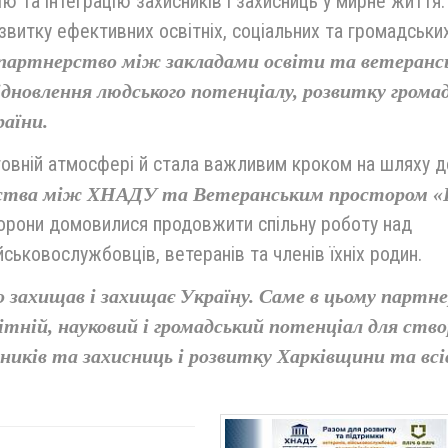
ію та інтеграцію захисників і захисниць у мирне життя
звитку ефективних освітніх, соціальних та громадськи
партнерство між закладами освіти та ветеранс
ідновлення людського потенціалу, розвитку грома
аїни.
стовній атмосфері й стала важливим кроком на шляху д
рства між ХНАДУ та Ветеранським простором «
торони домовилися продовжити спільну роботу над
ськовослужбовців, ветеранів та членів їхніх родин.
 захищав і захищає Україну. Саме в цьому партн
тній, науковий і громадський потенціал для ств
иків та захисниць і розвитку Харківщини та всі