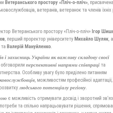
ами
Ветеранського простору «Пліч-о-пліч»
, присвячен
ьковослужбовців, ветеранів, ветеранок та членів їхніх 
ректор Ветеранського простору «Пліч-о-пліч»
Ігор Шиш
ов
, перший проректор університету
Михайло Шуляк
, а
та
Валерій Мануйленко
.
 і захисниць України як важливу складову своєї
и обговорили
та
перспективні напрями
співпраці
тнерства. Особливу увагу було приділено питанням
, можливостям професійної адаптації,
ьковослужбовців
 розвитку
.
людського потенціалу регіону
є можливість отримувати досвід і зворотний зв’яз
ною
ї потреби та спільно напрацьовувати рішення, спрямова