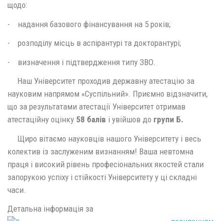
щодо:
- надання базового фінансування на 5 років;
- розподілу місць в аспірантурі та докторантурі;
- визначення і підтвердження типу ЗВО.
Наш Університет проходив державну атестацію за
науковим напрямом «Суспільний». Приємно відзначити,
що за результатами атестації Університет отримав
атестаційну оцінку
58 балів
і увійшов до
групи Б.
Щиро вітаємо науковців нашого Університету і весь
колектив із заслуженим визнанням! Ваша невтомна
праця і високий рівень професіональних якостей стали
запорукою успіху і стійкості Університету у ці складні
часи.
Детальна інформація за