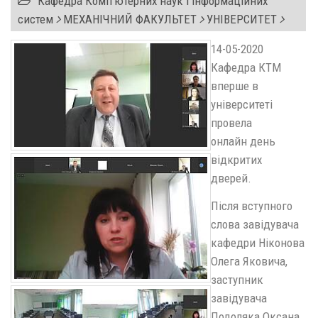
Кафедра Комп'ютерних наук і інформаційних
систем
МЕХАНІЧНИЙ ФАКУЛЬТЕТ
УНІВЕРСИТЕТ
14-05-2020
Кафедра КТМ
вперше в
університеті
провела
онлайн день
відкритих
дверей.
Після вступного
слова завідувача
кафедри Ніконова
Олега Яковича,
заступник
завідувача
Подоляка Оксана