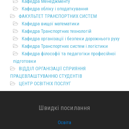
Кафедра Менеджменту
Кафедра обліку і оподаткування
ФАКУЛЬТЕТ ТРАНСПОРТНИХ СИСТЕМ
Кафедра вищої математики
Кафедра Транспортних технологій
Кафедра організації і безпеки дорожнього руху
Кафедра Транспортних систем і логістики
Кафедра філософії та педагогіки професійної
підготовки
ВІДДІЛ ОРГАНІЗАЦІЇ СПРИЯННЯ
ПРАЦЕВЛАШТУВАННЮ СТУДЕНТІВ
ЦЕНТР ОСВІТНІХ ПОСЛУГ
Швидкі посилання
Освіта