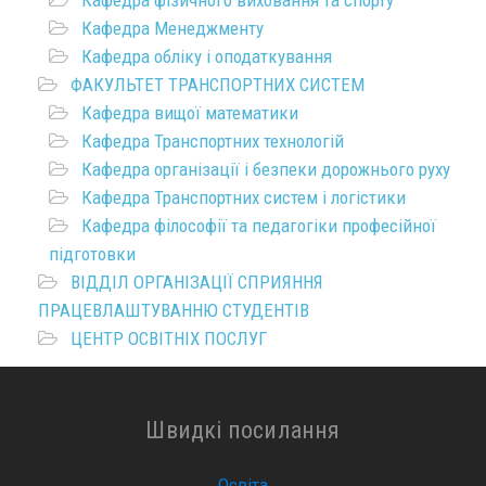
Кафедра фізичного виховання та спорту
Кафедра Менеджменту
Кафедра обліку і оподаткування
ФАКУЛЬТЕТ ТРАНСПОРТНИХ СИСТЕМ
Кафедра вищої математики
Кафедра Транспортних технологій
Кафедра організації і безпеки дорожнього руху
Кафедра Транспортних систем і логістики
Кафедра філософії та педагогіки професійної
підготовки
ВІДДІЛ ОРГАНІЗАЦІЇ СПРИЯННЯ
ПРАЦЕВЛАШТУВАННЮ СТУДЕНТІВ
ЦЕНТР ОСВІТНІХ ПОСЛУГ
Швидкі посилання
Освіта