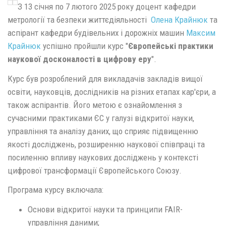
З 13 січня по 7 лютого 2025 року доцент кафедри
метрології та безпеки життєдіяльності
Олена Крайнюк
та
аспірант кафедри будівельних і дорожніх машин
Максим
Крайнюк
успішно пройшли курс "
Європейські практики
наукової досконалості в цифрову еру
".
Курс був розроблений для викладачів закладів вищої
освіти, науковців, дослідників на різних етапах кар'єри, а
також аспірантів. Його метою є ознайомлення з
сучасними практиками ЄС у галузі відкритої науки,
управління та аналізу даних, що сприяє підвищенню
якості досліджень, розширенню наукової співпраці та
посиленню впливу наукових досліджень у контексті
цифрової трансформації Європейського Союзу.
Програма курсу включала:
Основи відкритої науки та принципи FAIR-
управління даними;