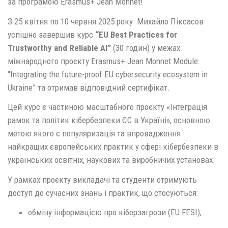
за програмою Erasmus+ Jean Monnet!
З 25 квітня по 10 червня 2025 року Михайло Піксасов
успішно завершив курс
“EU Best Practices for
Trustworthy and Reliable AI”
(30 годин) у межах
міжнародного проєкту Erasmus+ Jean Monnet Module:
“Integrating the future-proof EU cybersecurity ecosystem in
Ukraine” та отримав відповідний сертифікат.
Цей курс є частиною масштабного проєкту «Інтеграція
рамок та політик кібербезпеки ЄС в Україні», основною
метою якого є популяризація та впровадження
найкращих європейських практик у сфері кібербезпеки в
українських освітніх, наукових та виробничих установах.
У рамках проєкту викладачі та студенти отримують
доступ до сучасних знань і практик, що стосуються:
обміну інформацією про кіберзагрози (EU FESI),