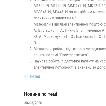
М13т1-19, М14т1-19, ММ12т1-19, МК12т1-19,
МС33т3-19, М34т3-19 за лекційним матеріал
практичним заняттям 4,5.
Матеріали відіслані електронної поштою 
А. В., Лашко Г. Є., Лихно В. В., Гунченко А.
Ю. А., Черьомухіну П. О., Іванченко П. О., 
О.
Методична робота: підготовка методичних
занять по темі "Електростатика".
Наукова робота: підготовка патенту на ко
електричної потужності в активну за доп
Назад
Новини по темі
30/03/2020