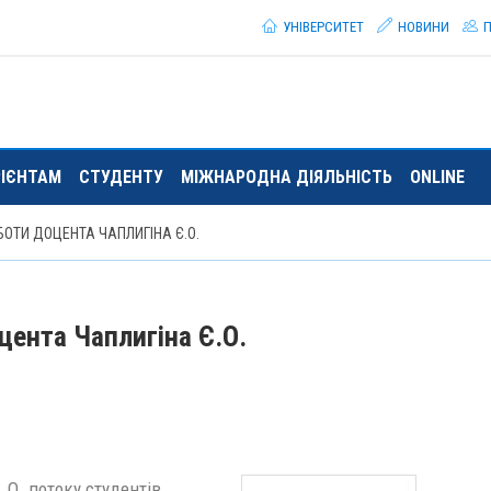
УНІВЕРСИТЕТ
НОВИНИ
П
РІЄНТАМ
СТУДЕНТУ
МІЖНАРОДНА ДІЯЛЬНІСТЬ
ONLINE
ОТИ ДОЦЕНТА ЧАПЛИГІНА Є.О.
цента Чаплигіна Є.О.
 О. потоку студентів