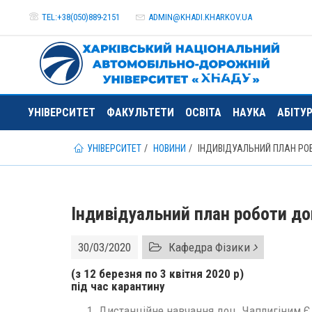
TEL:+38(050)889-2151
ADMIN@
KHADI.KHARKOV.
UA
УНІВЕРСИТЕТ
ФАКУЛЬТЕТИ
ОСВІТА
НАУКА
АБІТУ
УНІВЕРСИТЕТ
НОВИНИ
ІНДИВІДУАЛЬНИЙ ПЛАН РОБ
Індивідуальний план роботи до
30/03/2020
Кафедра Фізики
(з 12 березня по 3 квітня 2020 р)
під час карантину
Дистанційне навчання доц. Чаплигіним Є.