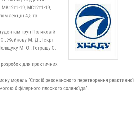
 МА12т1-19, МС12т1-19,
ом лекціїї 4,5 та
студентам груп Поляковій
 С., Жейнову М. Д., Іскрі
Поліщуку М. О., Готрашу С.
 розробок для практичних
рисну модель “Спосіб резонансного перетворення реактивної
омогою біфілярного плоского соленоїда”.