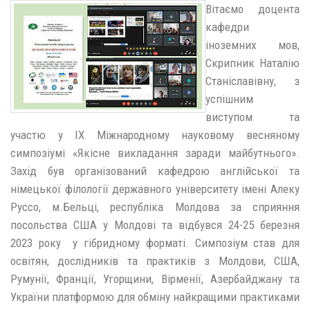
Вітаємо доцента
кафедри
іноземних мов,
Скрипник Наталію
Станіславівну, з
успішним
виступом та
участю у ІХ Міжнародному науковому весняному
симпозіумі «Якісне викладання заради майбутнього».
Захід був організований кафедрою англійської та
німецької філології державного університету імені Алеку
Руссо, м.Бельці, республіка Молдова за сприяння
посольства США у Молдові та відбувся 24-25 березня
2023 року у гібридному форматі. Симпозіум став для
освітян, дослідників та практиків з Молдови, США,
Румунії, Франції, Угорщини, Вірменії, Азербайджану та
України платформою для обміну найкращими практиками