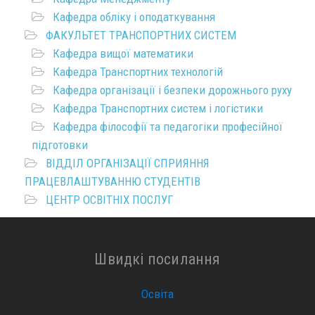
Кафедра обліку і оподаткування
ФАКУЛЬТЕТ ТРАНСПОРТНИХ СИСТЕМ
Кафедра вищої математики
Кафедра Транспортних технологій
Кафедра організації і безпеки дорожнього руху
Кафедра Транспортних систем і логістики
Кафедра філософії та педагогіки професійної
підготовки
ВІДДІЛ ОРГАНІЗАЦІЇ СПРИЯННЯ
ПРАЦЕВЛАШТУВАННЮ СТУДЕНТІВ
ЦЕНТР ОСВІТНІХ ПОСЛУГ
Швидкі посилання
Освіта