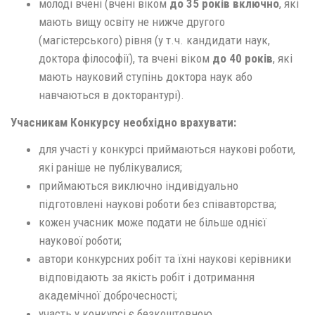
молоді вчені (вчені віком
до 35 років включно
, які
мають вищу освіту не нижче другого
(магістерського) рівня (у т.ч. кандидати наук,
доктора філософії), та вчені віком
до 40 років
, які
мають науковий ступінь доктора наук або
навчаються в докторантурі).
Учасникам Конкурсу необхідно врахувати:
для участі у конкурсі приймаються наукові роботи,
які раніше не публікувалися;
приймаються виключно індивідуально
підготовлені наукові роботи без співавторства;
кожен учасник може подати не більше однієї
наукової роботи;
автори конкурсних робіт та їхні наукові керівники
відповідають за якість робіт і дотримання
академічної доброчесності;
участь у конкурсі є безкоштовною.