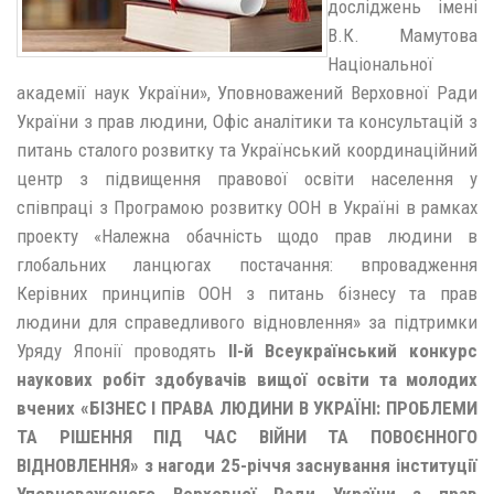
досліджень імені
В.К. Мамутова
Національної
академії наук України», Уповноважений Верховної Ради
України з прав людини, Офіс аналітики та консультацій з
питань сталого розвитку та Український координаційний
центр з підвищення правової освіти населення у
співпраці з Програмою розвитку ООН в Україні в рамках
проекту «Належна обачність щодо прав людини в
глобальних ланцюгах постачання: впровадження
Керівних принципів ООН з питань бізнесу та прав
людини для справедливого відновлення» за підтримки
Уряду Японії проводять
ІІ-й Всеукраїнський конкурс
наукових робіт здобувачів вищої освіти та молодих
вчених «БІЗНЕС І ПРАВА ЛЮДИНИ В УКРАЇНІ: ПРОБЛЕМИ
ТА РІШЕННЯ ПІД ЧАС ВІЙНИ ТА ПОВОЄННОГО
ВІДНОВЛЕННЯ» з нагоди 25-річчя заснування інституції
Уповноваженого Верховної Ради України з прав