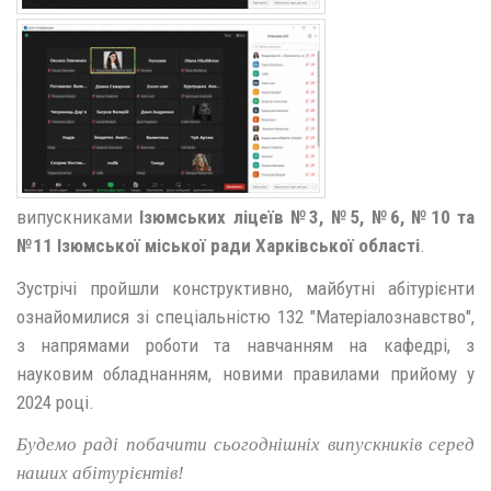
випускниками
Ізюмських ліцеїв №3, №5, №6, №10 та
№11 Ізюмської міської ради Харківської області
.
Зустрічі пройшли конструктивно, майбутні абітурієнти
ознайомилися зі спеціальністю 132 "Матеріалознавство",
з напрямами роботи та навчанням на кафедрі, з
науковим обладнанням, новими правилами прийому у
2024 році.
Будемо раді побачити сьогоднішніх випускників серед
наших абітурієнтів!