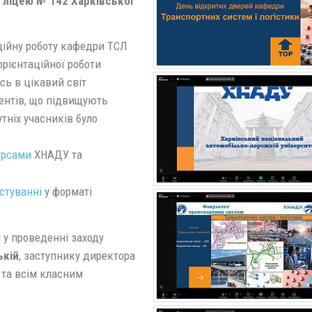
 ліцею № 142 Харківської
ційну роботу кафедри ТСЛ
рієнтаційної роботи
сь в цікавий світ
ментів, що підвищують
утніх учасників було
урсами
ХНАДУ та
стуванні
у форматі
 у проведенні заходу
ькій
, заступнику директора
та всім класним