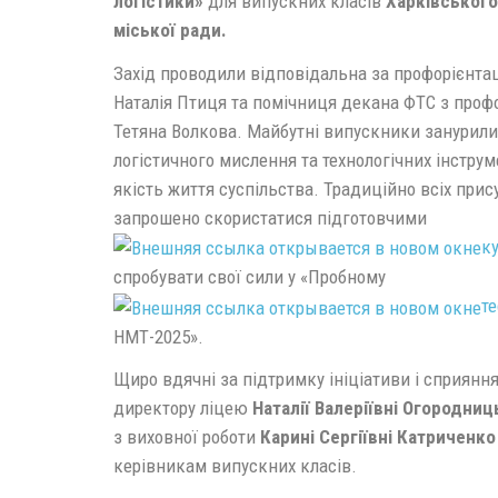
логістики»
для випускних класів
Харківського
міської ради.
Захід проводили відповідальна за профорієнта
Наталія Птиця та помічниця декана ФТС з профо
Тетяна Волкова. Майбутні випускники занурили
логістичного мислення та технологічних інстру
якість життя суспільства. Традиційно всіх прис
запрошено скористатися підготовчими
к
спробувати свої сили у «Пробному
те
НМТ-2025».
Щиро вдячні за підтримку ініціативи і сприяння
директору ліцею
Наталії Валеріївні Огородниц
з виховної роботи
Карині Сергіївні Катриченко
керівникам випускних класів.