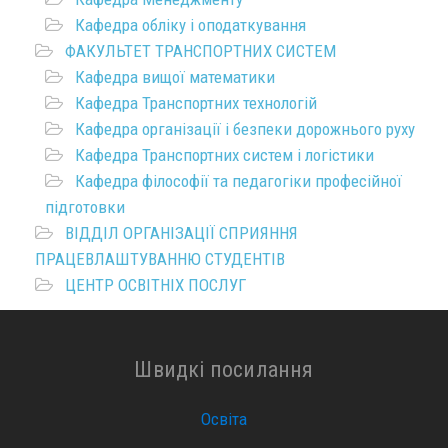
Кафедра обліку і оподаткування
ФАКУЛЬТЕТ ТРАНСПОРТНИХ СИСТЕМ
Кафедра вищої математики
Кафедра Транспортних технологій
Кафедра організації і безпеки дорожнього руху
Кафедра Транспортних систем і логістики
Кафедра філософії та педагогіки професійної
підготовки
ВІДДІЛ ОРГАНІЗАЦІЇ СПРИЯННЯ
ПРАЦЕВЛАШТУВАННЮ СТУДЕНТІВ
ЦЕНТР ОСВІТНІХ ПОСЛУГ
Швидкі посилання
Освіта