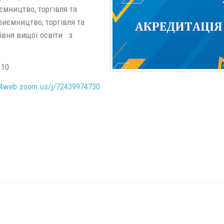
мництво, торгівля та
риємництво, торгівля та
івня вищої освіти з
.10
4web.zoom.us/j/72439974730