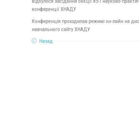
відбулося засідання секції 85-ї науково-практи
конференції ХНАДУ
Конференція проходилав режимі он-лайн на дис
навчального сайту ХНАДУ
Назад