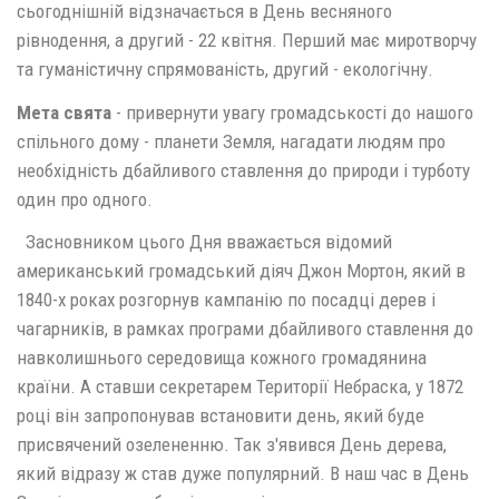
сьогоднішній відзначається в День весняного
рівнодення, а другий - 22 квітня. Перший має миротворчу
та гуманістичну спрямованість, другий - екологічну.
Мета свята
- привернути увагу громадськості до нашого
спільного дому - планети Земля, нагадати людям про
необхідність дбайливого ставлення до природи і турботу
один про одного.
Засновником цього Дня вважається відомий
американський громадський діяч Джон Мортон, який в
1840-х роках розгорнув кампанію по посадці дерев і
чагарників, в рамках програми дбайливого ставлення до
навколишнього середовища кожного громадянина
країни. А ставши секретарем Території Небраска, у 1872
році він запропонував встановити день, який буде
присвячений озелененню. Так з'явився День дерева,
який відразу ж став дуже популярний. В наш час в День