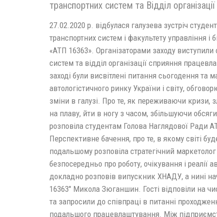
транспортних систем та Відділ організаці
27.02.2020 р. відбулася галузева зустріч студен
транспортних систем і факультету управління і 
«АТП 16363». Організаторами заходу виступили 
систем та відділ організації сприяння працевл
заході були висвітлені питання сьогодення та 
автологістичного ринку України і світу, обгово
зміни в галузі. Про те, як переживаючи кризи, з
на плаву, йти в ногу з часом, збільшуючи обся
розповіла студентам Голова Наглядової Ради АТ
Перспективне бачення, про те, в якому світі бу
подальшому розповіла стратегічний маркетолог
безпосередньо про роботу, очікування і реалії а
докладно розповів випускник ХНАДУ, а нині н
16363" Микола Зюганшин. Гості відповіли на чи
та запросили до співпраці в питанні проходжен
подальшого працевлаштування. Між підприємст