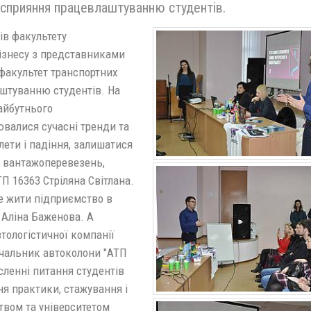
ї сприяння працевлаштуванню студентів.
тів факультету
бізнесу з представниками
факультет транспортних
аштуванню студентів. На
майбутнього
рювалися сучасні тренди та
лети і падіння, залишатися
ги вантажоперевезень,
П 16363 Стріляна Світлана.
де жити підприємство в
 Аліна Баженова. А
втологістичної компанії
ачальник автоколони "АТП
сленні питання студентів
ня практики, стажування і
вом та університетом