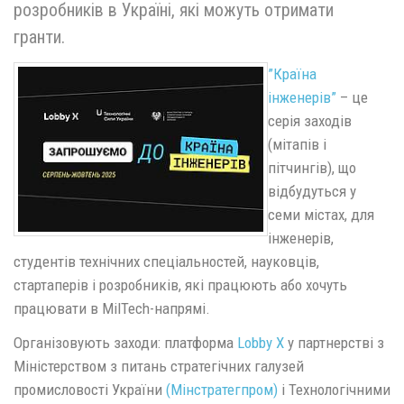
розробників в Україні, які можуть отримати
гранти.
”Країна
інженерів”
– це
серія заходів
(мітапів і
пітчингів), що
відбудуться у
семи містах, для
інженерів,
студентів технічних спеціальностей, науковців,
стартаперів і розробників, які працюють або хочуть
працювати в MilTech-напрямі.
Організовують заходи: платформа
Lobby X
у партнерстві з
Міністерством з питань стратегічних галузей
промисловості України
(Мінстратегпром)
і Технологічними