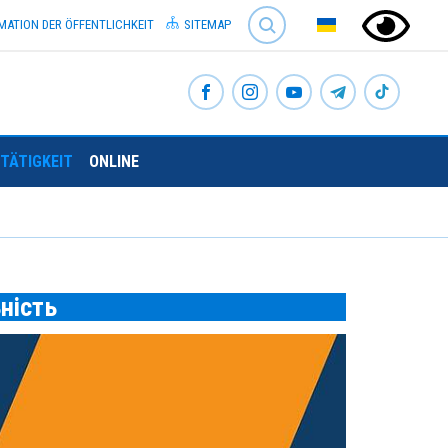
SEARCH
MATION DER ÖFFENTLICHKEIT
SITEMAP
TÄTIGKEIT
ONLINE
ність