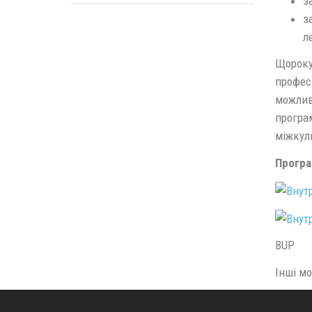
з
з
л
Щороку
професі
можлив
програм
міжкул
Програ
BU
Інші м