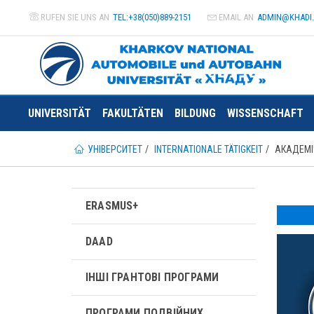
RUFEN SIE UNS AN
TEL:+38(050)889-2151
EMAIL AN
ADMIN@
KHADI
UNIVERSITÄT
FAKULTÄTEN
BILDUNG
WISSENSCHAFT
УНІВЕРСИТЕТ
INTERNATIONALE TÄTIGKEIT
АКАДЕМІ
ERASMUS+
DAAD
ІНШІ ГРАНТОВІ ПРОГРАМИ
ПРОГРАМИ ПОДВІЙНИХ