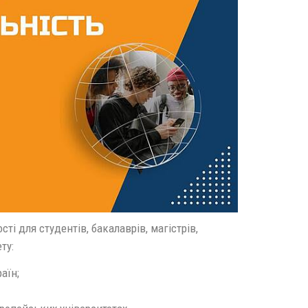
і для студентів, бакалаврів, магістрів,
ту:
аїн;