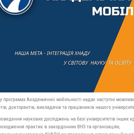
у програмах Академичної мобільності надає наступні можливост
тів, докторантів, викладачів та працівників нашого університе
роведення наукових досліджень на базі університетів інших кр
роходження практик в закордонних ВНЗ та організаціях;