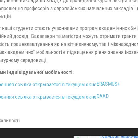
алучення викладачів ХНАДУ до проведення курсів лекцій в єв
апрошення професорів з європейських навчальних закладів і 
екцій.
 наші студенти стають учасниками програм академічних обмін
йний досвід. Бакалаври та магістри можуть отримати гранти 
ість працевлаштування як на вітчизняному, так і міжнародном
ах академічної мобільності є підвищення рівня знання інозем
ьтурному середовищі.
ми індиівідуальної мобільності:
ERASMUS+
DAAD
P
ожливості