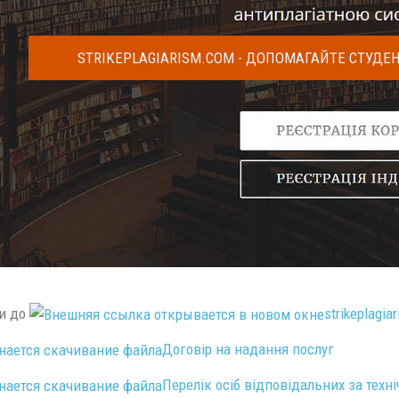
STRIKEPLAGIARISM.COM - ДОПОМАГАЙТЕ СТУДЕН
и до
strikeplagia
Договір на надання послуг
Перелік осіб відповідальних за техні