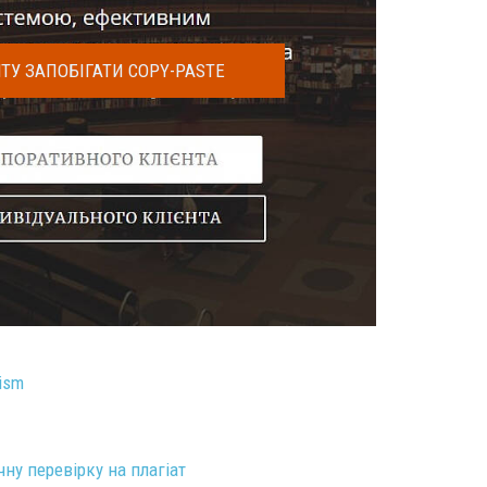
ТУ ЗАПОБІГАТИ COPY-PASTE
rism
чну перевірку на плагіат