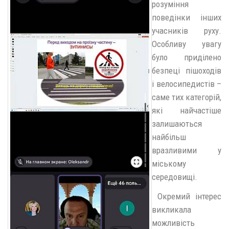
розуміння
поведінки інших
учасників руху.
Особливу увагу
було приділено
безпеці пішоходів
і велосипедистів –
саме тих категорій,
які найчастіше
залишаються
найбільш
вразливими у
міському
середовищі.
Окремий інтерес
викликала
можливість