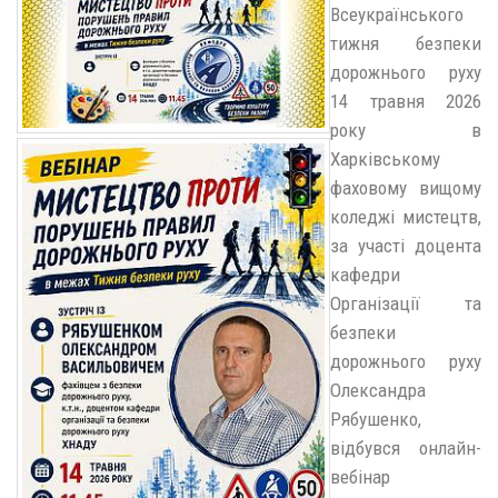
Всеукраїнського
тижня безпеки
дорожнього руху
14 травня 2026
року в
Харківському
фаховому вищому
коледжі мистецтв,
за участі доцента
кафедри
Організації та
безпеки
дорожнього руху
Олександра
Рябушенко,
відбувся онлайн-
вебінар