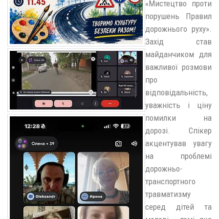
«Мистецтво проти
порушень Правил
дорожнього руху».
Захід став
майданчиком для
важливої розмови
про
відповідальність,
уважність і ціну
помилки на
дорозі. Спікер
акцентував увагу
на проблемі
дорожньо-
транспортного
травматизму
серед дітей та