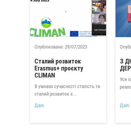
Опубліковано:
29/07/2023
Опуб
Сталий розвиток
З Д
Erasmus+ проєкту
ДЕР
CLIMAN
Уся і
В умовах сучасності сталість та
реаль
сталий розвиток є...
Далі
Далі