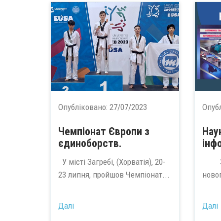
Опубліковано:
27/07/2023
Опуб
Чемпіонат Європи з
Нау
єдиноборств.
інф
У місті Загребі, (Хорватія), 20-
Зап
23 липня, пройшов Чемпіонат...
ново
Далі
Далі