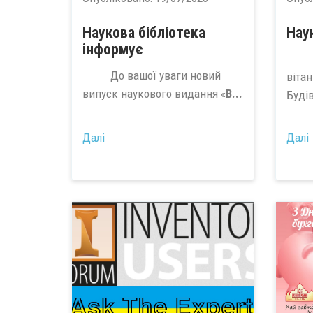
Наукова бібліотека
Нау
інформує
Сьо
До вашої уваги новий
віта
випуск наукового видання «
В...
Будів
Далі
Далі