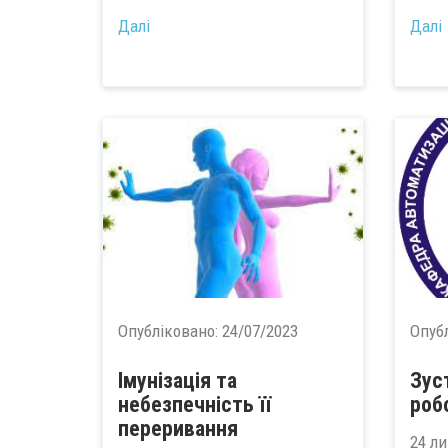
Далі
Далі
Опубліковано:
24/07/2023
Опуб
Імунізація та
Зус
небезпечність її
роб
переривання
24 ли