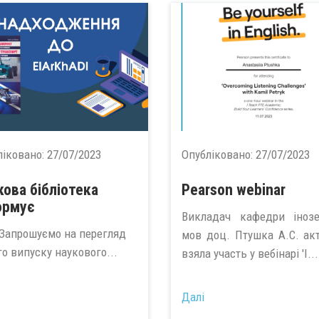
ліковано:
27/07/2023
Опубліковано:
27/07/2023
кова бібліотека
Pearson webinar
ормує
Викладач кафедри іноз
рошуємо на перегляд
мов доц. Птушка А.С. ак
го випуску наукового...
взяла участь у вебінарі 'I...
Далі