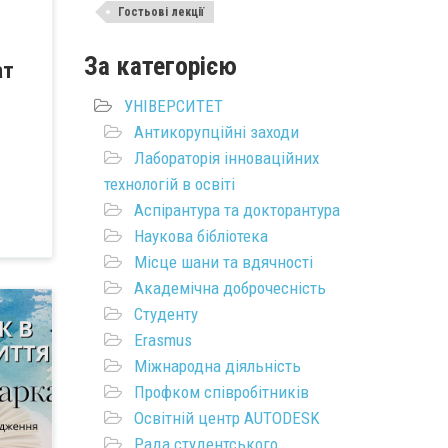
Гостьові лекції
За категорією
ат
УНІВЕРСИТЕТ
Антикорупційні заходи
Лабораторія інноваційних
технологій в освіті
Аспірантура та докторантура
Наукова бібліотека
Місце шани та вдячності
Академічна доброчесність
Студенту
Erasmus
Міжнародна діяльність
Профком співробітників
Освітній центр AUTODESK
Рада студентського