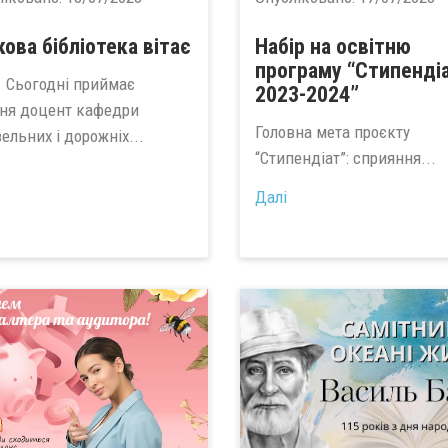
кова бібліотека вітає
Набір на освітню
програму “Стипенді
годні приймає
2023-2024”
ння доцент кафедри
Головна мета проєкту
ельних і дорожніх...
“Стипендіат”: сприяння...
Далі