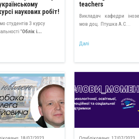
українському
teachers
курсі наукових робіт!
Викладач кафедри іноз
мо студентів 3 курсу
мов доц. Птушка А.С...
альності "
Облік і...
Далі
ліковано:
18/07/2023
Опубліковано:
17/07/2023