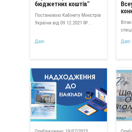
бюджетних коштів"
Все
кон
Постановою Кабінету Міністрів
Вітає
України від 09.12.2021 №...
спеці
Далі
Далі
Опубліковано:
19/07/2023
Опуб