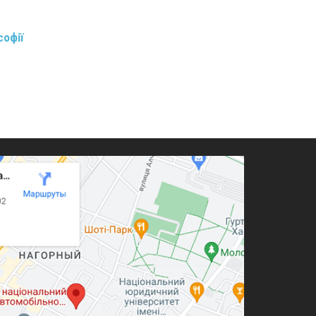
софії