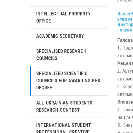
Наказ М
INTELLECTUAL PROPERTY
утворе
OFFICE
доктор
і науки
ACADEMIC SECRETARY
Голова
1. Подр
SPECIALISED RESEARCH
автомо
COUNCILS
Рецен
2. Аргу
SPECIALIZED SCIENTIFIC
автомо
COUNCILS FOR AWARDING PHD
3. Коря
DEGREE
автомо
Опоне
ALL-UKRAINIAN STUDENTS’
4. Плюг
RESEARCH CONTEST
націона
5. Княз
INTERNATIONAL STUDENT
PROFESSIONAL CREATIVE
Націона