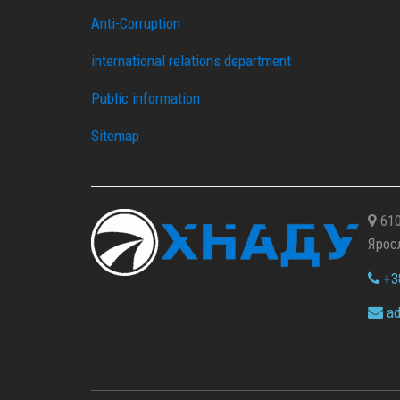
Anti-Corruption
international relations department
Public information
Sitemap
610
Ярос
+38
ad