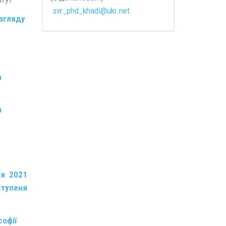
svr_phd_khadi@
ukr.
net
озгляду
я
а
ня 2021
ступеня
софії