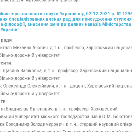
іністерства освіти і науки України від 02.12.2021 р. № 129
ння спеціалізованих вчених рад для присудження ступеня
а філософії, внесення змін до деяких наказів Міністерства
 України"
 ради
:
игало Михайло Абович, д.т.н., професор, Харківський націон
більно-дорожній університет
зенти
:
н Щасяна Валіковна, д.т.н., професор, Харківський національ
більно-дорожній університет
к Олександр Олексійович, к.т.н., доцент, Харківський націон
більно-дорожній університет
нти
:
ін Владислав Євгенович, д.т.н., професор, Харківський
льний університет міського господарства імені О.М. Бекетов
єв Володимир Володимирович, к.т.н., старший науковий співр
льний технічний університет "Харківський політехнічний інсти