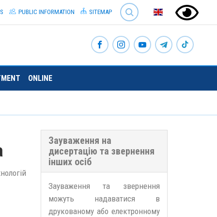
SEARCH
S
PUBLIC INFORMATION
SITEMAP
TMENT
ONLINE
Зауваження на
а
дисертацію та звернення
інших осіб
нологій
Зауваження та звернення
можуть надаватися в
друкованому або електронному