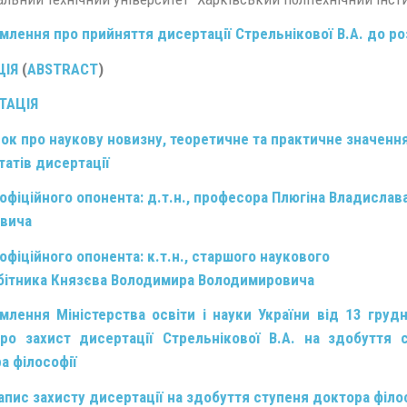
млення про прийняття дисертації Стрельнікової В.А. до р
ЦІЯ
(
ABSTRACT
)
ТАЦІЯ
ок про наукову новизну, теоретичне та практичне значенн
татів дисертації
 офіційного опонента: д.т.н., професора
Плюгіна Владислав
вича
 офіційного опонента: к.т.н., старшого наукового
бітника
Князєва Володимира Володимировича
млення Міністерства освіти і науки України від 13 груд
ро захист дисертації Стрельнікової В.А. на здобуття 
а філософії
апис захисту дисертації на здобуття ступеня доктора філо