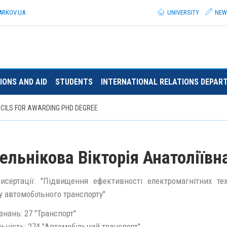
ARKOV.
UA
UNIVERSITY
NEW
IONS AND AID
STUDENTS
INTERNATIONAL RELATIONS DEPAR
UNCILS FOR AWARDING PHD DEGREE
ельнікова Вікторія Анатоліївн
исертації: "Підвищення ефективності електромагнітних тех
у автомобільного транспорту"
знань: 27 "Транспорт"
ьність: 274 "Автомобільний транспорт"