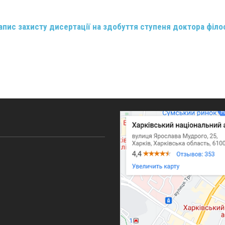
апис захисту дисертації на здобуття ступеня доктора філо