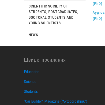
(PhD)
SCIENTIFIC SOCIETY OF
STUDENTS, POSTGRADUATES,
Аудіоз
DOCTORAL STUDENTS AND
(PhD)
YOUNG SCIENTISTS
NEWS
Швидкі посилання
Education
Science
Students
“Car Builder” Magazine (“Avtodorozhnik”)