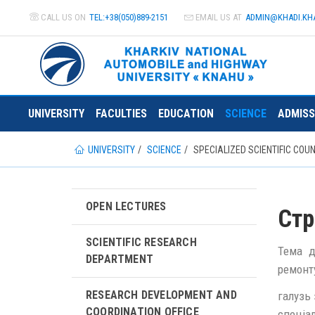
CALL US ON
TEL:+38(050)889-2151
EMAIL US AT
ADMIN@
KHADI.KH
UNIVERSITY
FACULTIES
EDUCATION
SCIENCE
ADMISS
UNIVERSITY
SCIENCE
SPECIALIZED SCIENTIFIC CO
OPEN LECTURES
Стр
SCIENTIFIC RESEARCH
Тема д
DEPARTMENT
ремонт
RESEARCH DEVELOPMENT AND
галузь 
COORDINATION OFFICE
спеціал