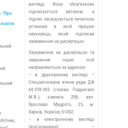
вигляді. Вони обов’язково
підписуються автором, а
6 "Про
підпис засвідчується печаткою
 освіти
установи в якій працює
науковець, який підписав
зауваження на дисертацію.
альний
Зауваження на дисертацію та
звернення інших осіб
направляються за адресою:
ний
– в друкованому вигляді –
Спеціалізована вчена рада ДФ
альний
64.059.003 (голова Подригало
М.А.), кімната 208, вул.
Ярослава Мудрого, 25, м.
Харків, Україна, 61002;
а
– в електронному вигляді
обітник,
(відскановані) –
тут"