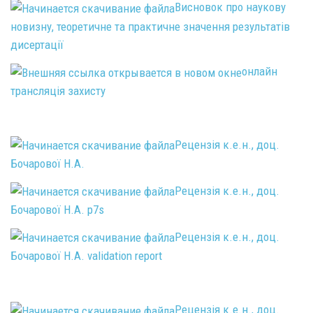
Висновок про наукову
новизну, теоретичне та практичне значення результатів
дисертації
онлайн
трансляція захисту
Рецензія к.е.н., доц.
Бочарової Н.А.
Рецензія к.е.н., доц.
Бочарової Н.А. p7s
Рецензія к.е.н., доц.
Бочарової Н.А. validation report
Рецензія к.е.н., доц.