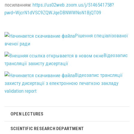
посиланням:
https://us02web.zoom.us/j/5146541758?
pwd=WjcrN1dVSC9ZQWJqeDBNWWNoN1BjQT09
Рішення спеціалізованої
вченої ради
Відеозапис
трансляції захисту дисертації
Відеозапис трансляції
захисту дисертації з електронною печаткою закладу
validation report
OPEN LECTURES
SCIENTIFIC RESEARCH DEPARTMENT