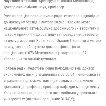
Науковий керівник
: Криворучко Оксана Миколаївна,
доктор економічних наук, професор
Разова спеціалізована вчена рада створена відповідно
до наказу № 5/2 від 5 лютого 2024 р. Харківського
національного автомобільно-дорожнього університету з
правом прийняття до розгляду та проведення разового
захисту дисертації Ковальової Оксани Павлівни з метою
присудження їй ступеня доктора філософії зі
спеціальності 073 Менеджмент у галузі знань 07
Управління та адміністрування
Голова ради:
Федотова Ірина Володимирівна, доктор
економічних наук (спеціальність 08.00.04 – економіка та
управління підприємствами (за видами економічної
діяльності)), професор, професор кафедри менеджменту
Харківського національного автомобільно-дорожнього
університету (штатний працівник ХНАДУ);