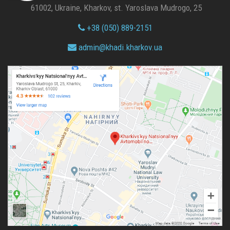
61002, Ukraine, Kharkov, st. Yaroslava Mudrogo, 25
+38 (050) 889-2151
admin@
khadi.kharkov.
ua