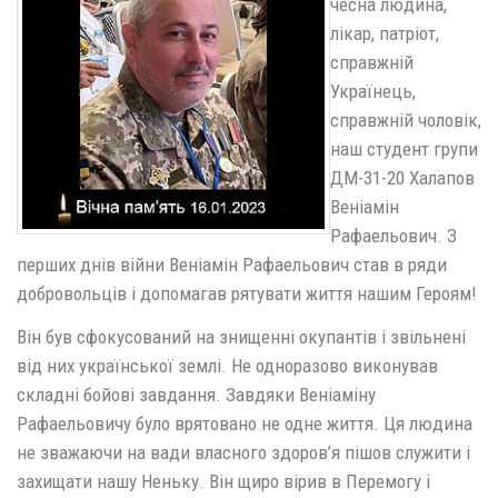
чесна людина,
лікар, патріот,
справжній
Українець,
справжній чоловік,
наш студент групи
ДМ-31-20 Халапов
Веніамін
Рафаельович. З
перших днів війни Веніамін Рафаельович став в ряди
добровольців і допомагав рятувати життя нашим Героям!
Він був сфокусований на знищенні окупантів і звільнені
від них української землі. Не одноразово виконував
складні бойові завдання. Завдяки Веніаміну
Рафаельовичу було врятовано не одне життя. Ця людина
не зважаючи на вади власного здоров’я пішов служити і
захищати нашу Неньку. Він щиро вірив в Перемогу і