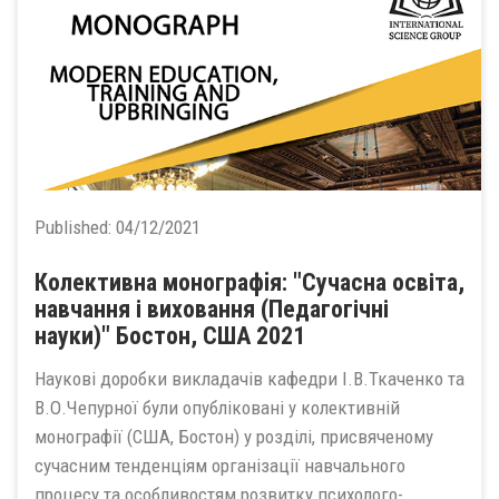
Published:
04/12/2021
Колективна монографiя: "Сучасна освіта,
навчання і виховання (Педагогічні
науки)" Бостон, США 2021
Наукові доробки викладачів кафедри І.В.Ткаченко та
В.О.Чепурної були опубліковані у колективній
монографії (США, Бостон) у розділі, присвяченому
сучасним тенденціям організації навчального
процесу та особливостям розвитку психолого-