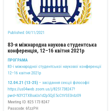
Published:
04/11/2021
83-я міжнародна наукова студентська
конференція, 12–16 квітня 2021р
ПРОГРАМА
83-ї міжнародної студентської наукової конференції
12–16 квітня 2021р
12.04.21 (13-25)
– засідання секції філософії
https://us04web.zoom.us/j/8251738247?
pwd=N3Y2TXBsaUx1d2p5QjE5cCtVSE0rdz09
Meeting ID: 825 173 8247
Passcode: 6fzzPH