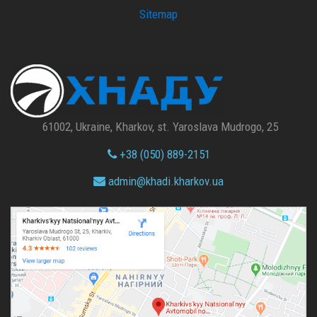
Sitemap
61002, Ukraine, Kharkov, st. Yaroslava Mudrogo, 25
+38 (050) 889-2151
admin@
khadi.kharkov.
ua