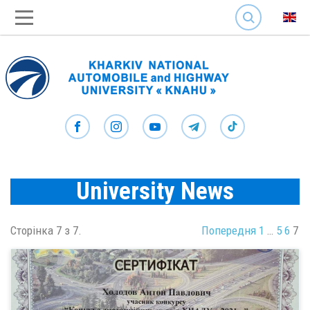
SEARCH
University News
Сторінка 7 з 7.
Попередня
1
…
5
6
7