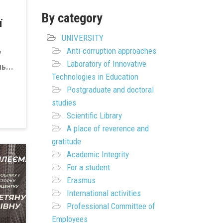
By category
ї
UNIVERSITY
Anti-corruption approaches
У
Laboratory of Innovative
ь...
Technologies in Education
Postgraduate and doctoral
studies
Scientific Library
A place of reverence and
gratitude
Academic Integrity
For a student
Erasmus
International activities
Professional Committee of
Employees