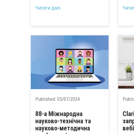
Читати далі
Чита
Published:
05/07/2024
Publi
88-а Міжнародна
Clar
науково-технічна та
зап
науково-методична
веб