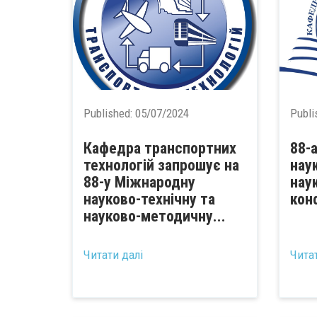
Published:
05/07/2024
Publi
Кафедра транспортних
88-
технологій запрошує на
нау
88-у Міжнародну
нау
науково-технічну та
кон
науково-методичну...
...
Читати далі
Чита