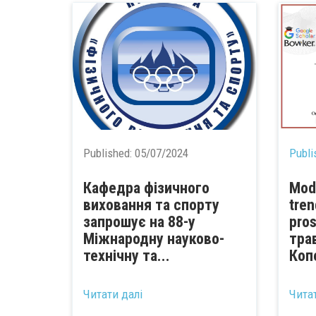
Published:
05/07/2024
Publi
Кафедра фізичного
Mod
виховання та спорту
tren
запрошує на 88-у
pro
Міжнародну науково-
тра
технічну та...
Коп
...
Читати далі
Чита