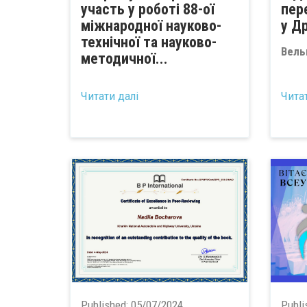
участь у роботі 88-ої
пер
міжнародної науково-
у Др
технічної та науково-
Вель
методичної...
...
Читати далі
Чита
Published:
05/07/2024
Publi