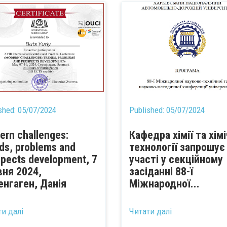
shed:
05/07/2024
Published:
05/07/2024
ern challenges:
Кафедра хімії та хім
ds, problems and
технології запрошує
spects development, 7
участі у секційному
вня 2024,
засіданні 88-ї
енгаген, Данія
Міжнародної...
ти далі
Читати далі