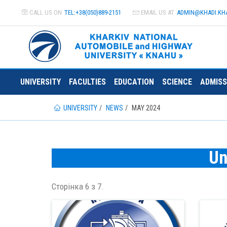
CALL US ON
TEL:+38(050)889-2151
EMAIL US AT
ADMIN@
KHADI.KH
UNIVERSITY
FACULTIES
EDUCATION
SCIENCE
ADMISS
UNIVERSITY
NEWS
MAY 2024
Un
Сторінка 6 з 7.