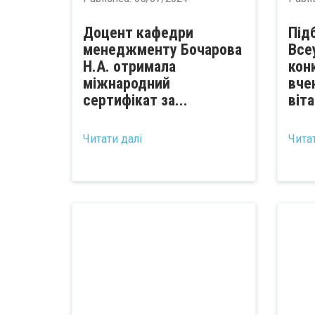
Доцент кафедри
Під
менеджменту Бочарова
Все
Н.А. отримала
кон
міжнародний
вче
сертифікат за...
віт
Читати далі
Чита