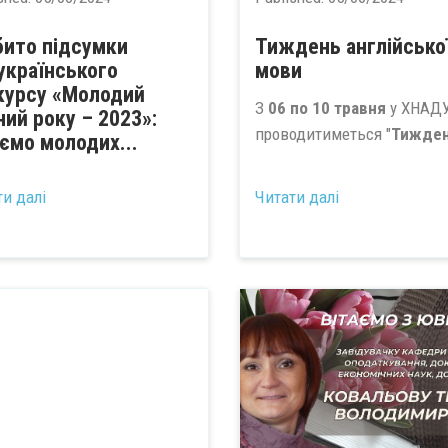
бито підсумки
Тиждень англійсько
українського
мови
курсу «Молодий
З
06 по 10 травня
у ХНАД
ний року – 2023»:
проводитиметься "
Тижден
аємо молодих...
ти далі
Читати далі