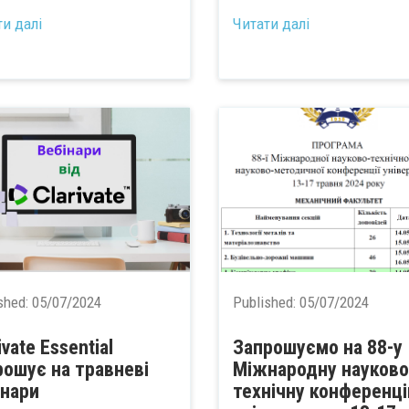
ти далі
Читати далі
shed:
05/07/2024
Published:
05/07/2024
ivate Essential
Запрошуємо на 88-у
рошує на травневі
Міжнародну науково
інари
технічну конференц