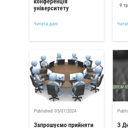
конференція
9 т
університету
...
...
Читати далі
Чита
Published:
05/07/2024
Publi
Запрошуємо прийняти
З Д