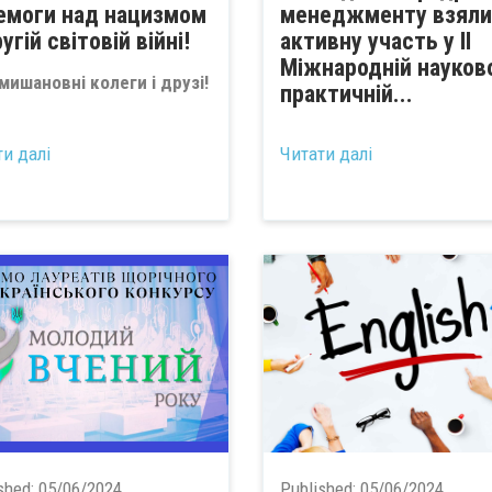
емоги над нацизмом
менеджменту взяли
угій світовій війні!
активну участь у II
Міжнародній науков
мишановні колеги і друзі!
практичній...
ти далі
Читати далі
shed:
05/06/2024
Published:
05/06/2024