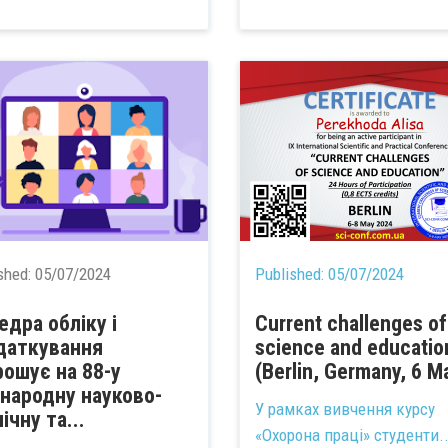
shed:
05/07/2024
Published:
05/07/2024
едра обліку і
Current challenges of
даткування
science and educatio
рошує на 88-у
(Berlin, Germany, 6 M
народну науково-
У рамках вивчення курсу
ічну та...
«Охорона праці» студенти..