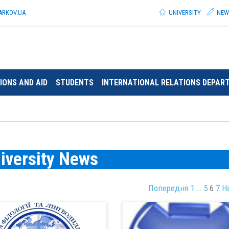
ARKOV.
UA
UNIVERSITY
NEW
IONS AND AID
STUDENTS
INTERNATIONAL RELATIONS DEPAR
iversity News
Попередня
1
…
5
6
7
Н