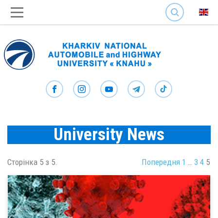
SEARCH
University News
Сторінка 5 з 5.
Попередня
1
…
3
4
5