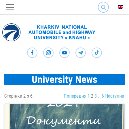
SEARCH
University News
Сторінка 2 з 6.
Попередня
1
2
3
…
6
Наступна