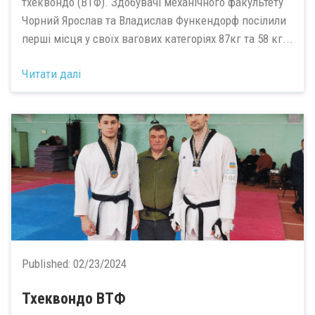
тхеквондо (ВТФ). Здобувачі механічного факультету
Чорний Ярослав та Владислав Функендорф посілили
перші місця у своїх вагових категоріях 87кг та 58 кг...
Читати далі
Published:
02/23/2024
Тхеквондо ВТФ