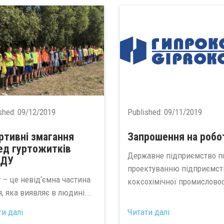
shed:
09/12/2019
Published:
09/11/2019
ртивні змагання
Запрошення на робо
ед гуртожитків
Державне підприємство п
АДУ
проектуванню підприємст
т – це невід‘ємна частина
коксохімічної промисловост
, яка виявляє в людині...
ти далі
Читати далі