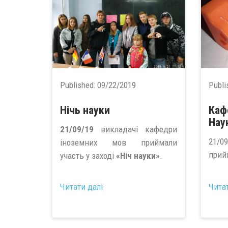
Published:
09/22/2019
Publi
Нічь науки
Каф
Нау
21/09/19
викладачі кафедри
21/0
іноземних мов приймали
прийм
участь у заході
«Ніч науки»
.
...
Читати далі
Чита