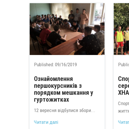
Published:
09/16/2019
Publi
Ознайомлення
Спо
першокурсників з
сер
порядком мешкання у
ХН
гуртожитках
Спор
12 вересня відбулися збори...
життя
Читати далі
Чита