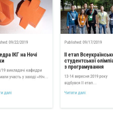
shed:
09/22/2019
Published:
09/17/2019
едра ІКГ на Ночі
ІІ етап Всеукраїнськ
ки
студентської олімпі
з програмування
9/19 викладачі кафедри
13-14 вересня 2019 року
али участь у заході «Ніч...
відбувся ІІ етап...
ти далі
Читати далі