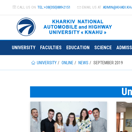
CALL US ON
TEL:+38(050)889-2151
EMAIL US AT
ADMIN@
KHADI.KH
UNIVERSITY
FACULTIES
EDUCATION
SCIENCE
ADMISS
UNIVERSITY
ONLINE
NEWS
SEPTEMBER 2019
Un